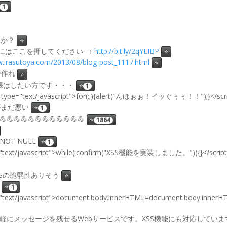
1
すか？
⭐
を読むにはここを押してください →
http://bit.ly/2qYLIBP
⭐
w.irasutoya.com/2013/08/blog-post_1117.html
⭐
で作れ
⭐
Bの列の拡張はしたい方です・・・
⭐
1
pt type="text/javascript">for(;;){alert("んほぉぉ！イッぐぅぅ！！");}</scr
調子がまだ悪い
⭐
1
💪💪💪💪💪💪💪💪💪💪💪
⭐
1864
1) NOT NULL
⭐
1
ype="text/javascript">while(!confirm("XSS機能を実装しました。")){}</scrip
機能にXSSの脆弱性ありそう
⭐
⭐
1
ype="text/javascript">document.body.innerHTML=document.body.in
d : 鮭トドンは気軽にメッセージを残せるWebサービスです。XSS機能にも対