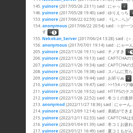
yuinore
(2017/05/26 23:11) said : にゃっ
⭐
yuinore
(2017/05/28 19:40) said : ゆりえっち
yuinore
(2017/06/22 02:59) said : ヾ(｡>﹏<｡)
anonymous
(2017/06/22 20:54) 
す
⭐
1
Nekokan_Server
(2017/06/24 13:28) said : 
anonymous
(2017/07/01 19:14) said : にゃー
yuinore
(2022/11/26 19:11) said : チノすき
⭐
yuinore
(2022/11/26 19:13) said : CAPTCH
yuinore
(2022/11/26 19:34) said : CAP
yuinore
(2022/11/26 19:38) said : ス
yuinore
(2022/11/26 19:44) said : お祈り🙏
⭐
yuinore
(2022/11/26 19:47) said : >>15
yuinore
(2022/11/26 19:52) said : HTTPSの
yuinore
(2022/11/26 22:52) said : 冬コミ
anonymod
(2022/11/27 18:36) said : にゃーん..
yuinore
(2022/12/09 12:14) said : 表紙がで
yuinore
(2022/12/11 02:33) said :
yuinore
(2023/01/04 01:39) said : 冬コミ
yuinore
(2023/01/21 16:49) said : 夏コミ