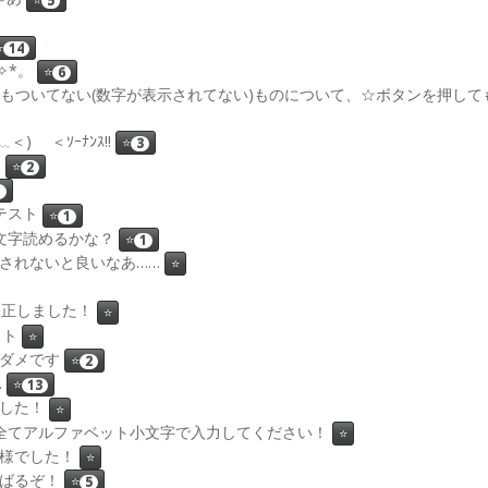
5
⭐
14
ﾉﾞ✧*。
⭐
6
said : ☆が一つもついてない(数字が表示されてない)ものについて、☆ボタ
(＞﹏＜)ゝ ＜ｿｰﾅﾝｽ!!
⭐
3
ん
⭐
2
1
Aのテスト
⭐
1
TCHAの文字読めるかな？
⭐
1
パムに荒らされないと良いなあ……
⭐
4 バグ修正しました！
⭐
テスト
⭐
の進捗ダメです
⭐
2
.
⭐
13
きました！
⭐
 CAPTCHAは全てアルファベット小文字で入力してください！
⭐
お疲れ様でした！
⭐
もがんばるぞ！
⭐
5