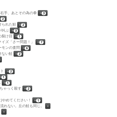
: その為の右手、あとその為の拳
⭐
3
⭐
2
: 避けられた鮭
⭐
2
 鮭が叫ぶ
⭐
3
: 鮭の裂け目
⭐
1
id : 鮭クイズ「さー問題！」
⭐
7
 : サーモンの査問
⭐
6
: 情けない鮭
⭐
2
スト
⭐
2
⭐
1
ん
⭐
1
いぽい〜ちゃっく殺す
⭐
2
穏な発言は)やめてください！
⭐
1
イムラインは流れない。丘の鮭も同じ。
⭐
ん
⭐