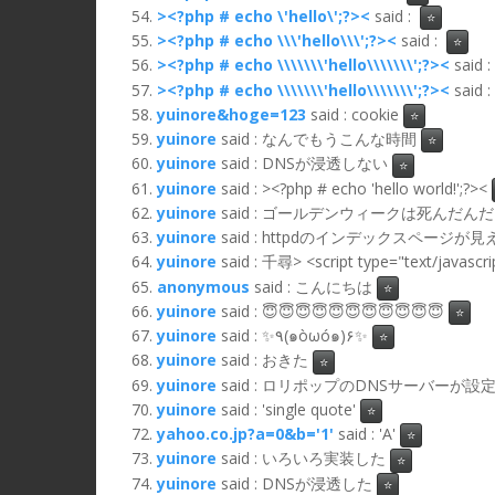
><?php # echo \'hello\';?><
said :
⭐
><?php # echo \\\'hello\\\';?><
said :
⭐
><?php # echo \\\\\\\'hello\\\\\\\';?><
said :
><?php # echo \\\\\\\'hello\\\\\\\';?><
said
yuinore&hoge=123
said : cookie
⭐
yuinore
said : なんでもうこんな時間
⭐
yuinore
said : DNSが浸透しない
⭐
yuinore
said : ><?php # echo 'hello world!';?><
yuinore
said : ゴールデンウィークは死んだんだ
yuinore
said : httpdのインデックスページが
yuinore
said : 千尋> <script type="text/java
anonymous
said : こんにちは
⭐
yuinore
said : 😇😇😇😇😇😇😇😇😇😇😇
⭐
yuinore
said : ✨٩(๑òωó๑)۶✨
⭐
yuinore
said : おきた
⭐
yuinore
said : ロリポップのDNSサーバーが
yuinore
said : 'single quote'
⭐
yahoo.co.jp?a=0&b='1'
said : 'A'
⭐
yuinore
said : いろいろ実装した
⭐
yuinore
said : DNSが浸透した
⭐