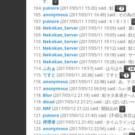
す。
⭐
yuinore
(2017/05/11 15:20) said : 鮭
⭐
7
anonymous
(2017/05/11 16:49) said 
yuinore
(2017/05/11 17:05) said : K！B！S！
Nekokan_Server
(2017/05/11 19:09) said 
Nekokan_Server
(2017/05/11 19:09) said :
Nekokan_Server
(2017/05/11 19:11) said 
Nekokan_Server
(2017/05/11 19:12) sa
Nekokan_Server
(2017/05/11 19:18) said
Nekokan_Server
(2017/05/11 19:28) said 
ふれぁ
(2017/05/11 19:57) said : はろはろ
⭐
10
てすと
(2017/05/11 20:38) said : てすと
⭐
1
anonymous
(2017/05/11 22:48) said : あ、テ
anonymous
(2017/05/12 06:04) said : 🍶←酒
Bluv
(2017/05/12 21:19) said : 鮭ネタ多過ぎへ
divad
(2017/05/12 21:21) said : ぽいぽ
NRF
(2017/05/12 21:22) said : 開始おめ
⭐
yuinore
(2017/05/12 21:43) said : (不
停滞者
(2017/05/12 21:43) said : タ
anonymous
(2017/05/12 22:56) said : にゃ～