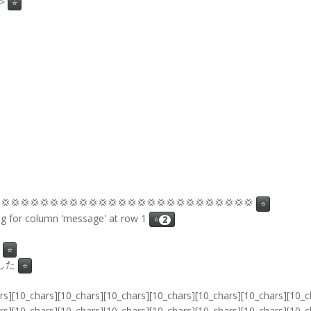
t>
⭐
💢💢💢💢💢💢💢💢💢💢💢💢💢💢💢💢💢💢💢💢💢💢💢💢💢💢
⭐
ong for column 'message' at row 1
⭐
2
⭐
ました
⭐
ars][10_chars][10_chars][10_chars][10_chars][10_chars][10_chars][10_c
ars][10_chars][10_chars][10_chars][10_chars][10_chars][10_chars][10_c