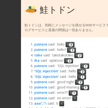
鮭トドン
鮭トドンは、気軽にメッセージを残せるWebサービスで
ログサービスと直接の関係は一切ありません。
yuinore
said : hello
⭐
3
yuinore
said : hello?
⭐
2
tako
said : takotakotako
⭐
2
ika
said : splatoon
⭐
2
yuinore
said : 'SQL injection'
⭐
1
'SQL injection'
said : hello
⭐
2
'SQL injection'
said : hello
⭐
1
yuinore
said : good night
⭐
2
yuinore
said : good morning
⭐
1
yuinore
said : error??
⭐
1
yuinore
said : no error?
⭐
aaa","\
said : b
⭐