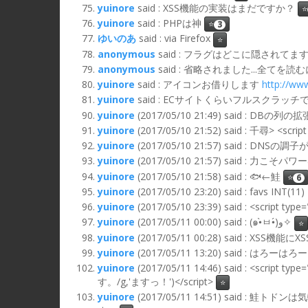
yuinore
said : XSS機能の実装はまだですか？
⭐
yuinore
said : PHPは神
⭐
3
ゆいのあ
said : via Firefox
⭐
anonymous
said : フラグはどこに隠されてま
anonymous
said : 省略されました...全て
yuinore
said : アイコンお借りします
http://ww
yuinore
said : ECサイトくらいフルスクラッチ
yuinore
(2017/05/10 21:49) said : D
yuinore
(2017/05/10 21:52) said : 千尋> <scri
yuinore
(2017/05/10 21:57) said : DNSの
yuinore
(2017/05/10 21:57) said : 力こそパワー
yuinore
(2017/05/10 21:58) said : 🐟←鮭
⭐
6
yuinore
(2017/05/10 23:20) said : favs INT(1
yuinore
(2017/05/10 23:39) said : <script t
yuinore
(2017/05/11 00:00) said : (๑•̀ㅂ•́)و✧
⭐
yuinore
(2017/05/11 00:28) said : XSS
yuinore
(2017/05/11 13:20) said : はろーはろー
yuinore
(2017/05/11 14:46) said : <script t
す。/g,'ますっ！')</script>
⭐
yuinore
(2017/05/11 14:51) sai