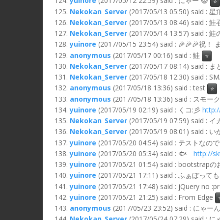
yuinore
(2017/05/12 22:59) said : にゃー 😺
⭐
Nekokan_Server
(2017/05/13 05:50)
Nekokan_Server
(2017/05/13 08:46) said
Nekokan_Server
(2017/05/14 13:57) sa
yuinore
(2017/05/15 23:54) said : 🎉🎉
anonymous
(2017/05/17 00:16) said : 鮭
⭐
Nekokan_Server
(2017/05/17 08:1
Nekokan_Server
(2017/05/18 12:30) s
anonymous
(2017/05/18 13:36) said : test
⭐
anonymous
(2017/05/18 13:36) said :
yuinore
(2017/05/19 02:19) said : くコ:彡
http
Nekokan_Server
(2017/05/19 07:59) 
Nekokan_Server
(2017/05/19 08:01) said
yuinore
(2017/05/20 04:54) said : テストな
yuinore
(2017/05/20 05:34) said : 🐟
http://
yuinore
(2017/05/21 01:54) said : bootstra
yuinore
(2017/05/21 17:11) said :
yuinore
(2017/05/21 17:48) said : jQuery no :pr
yuinore
(2017/05/21 21:25) said : From Edge
anonymous
(2017/05/23 23:52) said : にゃー
Nekokan_Server
(2017/05/24 07:29) said : 