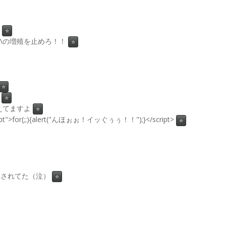
⭐
 : \の増殖を止めろ！！
⭐
⭐
⭐
見えてますよ
⭐
script">for(;;){alert("んほぉぉ！イッぐぅぅ！！");}</script>
⭐
設定されてた（泣）
⭐