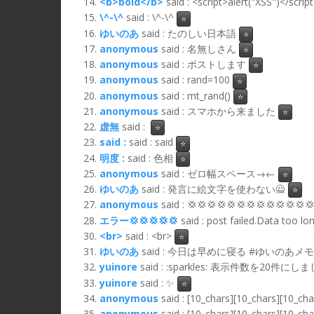
<b>bold</b>
said : <script>alert("XSS")</scrip
\^-\^
said : \^-\^
⭐
ゆいのあ
said : たのしい日本語
⭐
anonymous
said : 名無しさん
⭐
anonymous
said : ポストします
⭐
anonymous
said : rand=100
⭐
anonymous
said : mt_rand()
⭐
anonymous
said : スマホから来ました
⭐
虚無
said :
⭐
said :
said : said
⭐
明度 :
said : 色相
⭐
anonymous
said : ゼロ幅スペース→​←
⭐
ゆいのあ
said : 発言に絵文字を使わない🙅
⭐
anonymous
said : 💢💢💢💢💢💢💢💢💢💢💢💢
エラー💢💢💢💢💢
said : post failed.Data too l
<br>
said : <br>
⭐
ゆいのあ
said : 今日は早めに寝る #ゆいのあメモ
yuinore
said : :sparkles: 表示件数を20件にし
yuinore
said : ✨
⭐
anonymous
said : [10_chars][10_chars][10_ch
anonymous
said : [10_chars][10_chars][10_ch