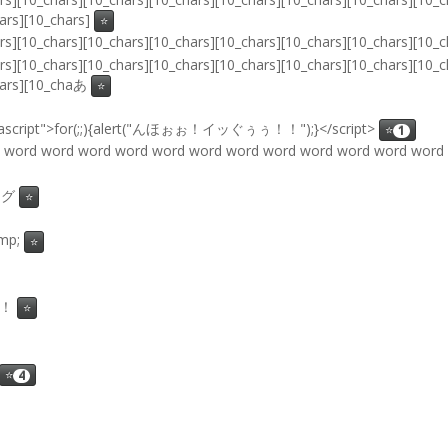
ars][10_chars]
⭐
ars][10_chars][10_chars][10_chars][10_chars][10_chars][10_chars][10
ars][10_chars][10_chars][10_chars][10_chars][10_chars][10_chars][10_c
hars][10_chaあ
⭐
javascript">for(;;){alert("んほぉぉ！イッぐぅぅ！！");}</script>
⭐
1
d word word word word word word word word word word word word
ング
⭐
amp;
⭐
う！
⭐
⭐
4