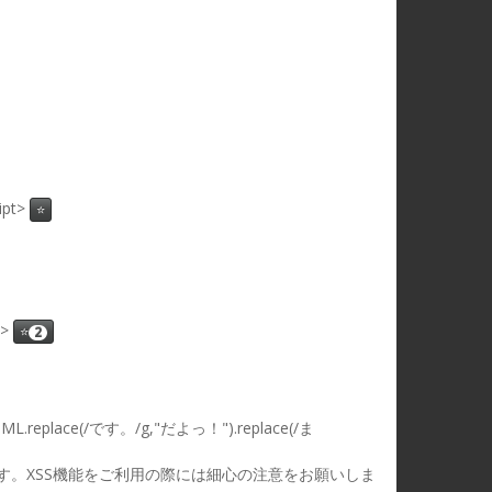
ipt>
⭐
t>
⭐
2
nerHTML.replace(/です。/g,"だよっ！").replace(/ま
応しています。XSS機能をご利用の際には細心の注意をお願いしま