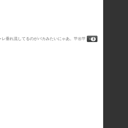
ダジャレ垂れ流してるのがバカみたいにゃあ。🎊㊗️🎊
⭐
3