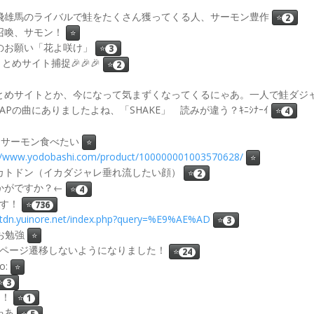
 said : 星飛雄馬のライバルで鮭をたくさん獲ってくる人、サーモン豊作
⭐
2
 : 鮭召喚、サモン！
⭐
id : 鮭のお願い「花よ咲け」
⭐
3
祝！ まとめサイト捕捉🎉🎉🎉
⭐
2
4) said : まとめサイトとか、今になって気まずくなってくるにゃあ。一人で鮭
aid : SMAPの曲にありましたよね、「SHAKE」 読みが違う？ｷﾆｼﾅｰｲ
⭐
4
 スモークサーモン食べたい
⭐
://www.yodobashi.com/product/100000001003570628/
⭐
said : イカトドン（イカダジャレ垂れ流したい顔）
⭐
2
 : いかがですか？←
⭐
4
のです！
⭐
736
sktdn.yuinore.net/index.php?query=%E9%AE%AD
⭐
3
pのお勉強
⭐
 ふぁぼってもページ遷移しないようになりました！
⭐
24
o:
⭐
⭐
3
ん！
⭐
1
にゃあ
⭐